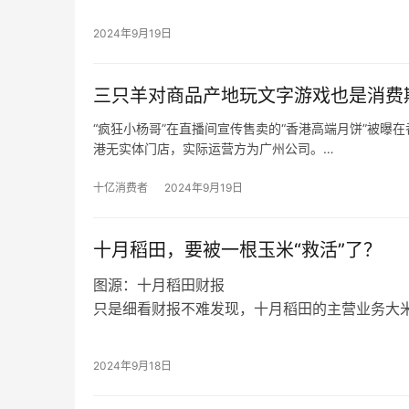
在2024年九牧全球营销发展大会上，九牧高层
2030年，销售额将达到1000亿元人民币。
2024年9月19日
回顾历史数据，2018年九牧以120亿元的销售
了2020年，其销售额却不足120亿元，出现下滑
三只羊对商品产地玩文字游戏也是消费
根据福建省工商联发布的“2020福建省民营企业10
营业收入为63.16亿元，若以此为基准，九牧20
“疯狂小杨哥”在直播间宣传售卖的“香港高端月饼”被
47.4%。
港无实体门店，实际运营方为广州公司。
在粉丝众多的直播间大肆宣传的“香港高端月饼”，却被
反观“疯狂小杨哥”在直播间宣传售卖的“香港高端月饼
十亿消费者
2024年9月19日
品，而是内地产品。
十月稻田，要被一根玉米“救活”了？
图源：十月稻田财报
只是细看财报不难发现，十月稻田的主营业务大
下滑，反而是以玉米为核心的杂粮、豆类及其他
图源：十月稻田财报
营收7.26亿，同比增长151.9%。
眼看核心业务板块在线上渠道的表现愈发乏力，
2024年9月18日
分份额，不过这个借助电商平台崛起的网红品牌