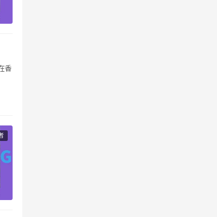
在香
产
者