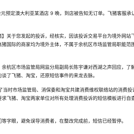
0 余元预定澳大利亚某酒店 9 晚，到店被告知无订单。飞猪客服承
猪】关于您发起的投诉，经核实，因该投诉交易平台为境外网站
飞猪国际的商家均为境外主体，不属于余杭区市场监管局职能范
。
，余杭区市场监管局网监分局副局长陈宇谦对西湖之声回应，了
约谈了飞猪、淘宝，还原短信事件的来龙去脉。
到了当时市场监管局、消保委和淘宝共建消费维权联络站的消费投
要求飞猪、淘宝两家单位对所有处理消费投诉的短信模板进行自
门等字眼，避免误导消费者，在整改完成前，短信已经暂停。