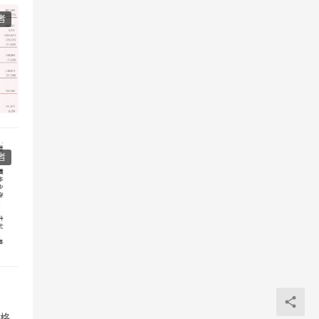
者
者
严格