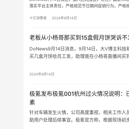
落实平台主体责任，严格规范节日期间促销行为，严格
果他们知道香港美诚月饼有其名而无其实，不仅在内地
十亿消费者
2024年9月14日
老板从小杨哥那买到15盒假月饼哭诉不
DoNews9月14日消息，9月14日，大V博主
买几盒月饼给员工发，助理竟在小杨哥直播间买
不给退，发也没脸发，愁死了。
博主向媒体表示，自己助理在小杨哥直播间买了1
月饼是假的了，去跑去找小杨哥那边退货，但那
2024年9月14日
哥直播间买东西了。
极氪发布极氪001杭州过火情况说明：
素
针对车辆发生火情，公司高度重视，相关工作人
助用户处理后续事宜。极氪官方称，根据现场初
因素，后台数据显示动力电池参数正常，过火区