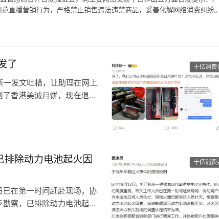
规范直播营销行为，严格禁止销售违法违禁商品，妥善化解网络消费纠纷
生产，而且专门瞄准内地不知情的消费者，还有购买热情吗。
发了
十亿消费
科技新一发文吐槽，让助理在网上
到了香港美诚月饼，现在退也
5盒这个月饼。现在发现这个
边也不肯退，以后不会在小杨
已排除动力电池起火因
十亿消费
员已在第一时间赶赴现场，协
步勘察，已排除动力电池起火
域主要是乘员舱，火情原因以