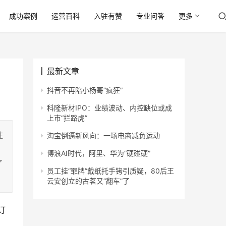
成功案例
运营百科
入驻有赞
专业问答
更多
最新文章
抖音不再陪小杨哥“疯狂”
科隆新材IPO：业绩波动、内控缺位或成
上市“拦路虎”
驻
淘宝倒逼新风向：一场电商减负运动
博浪AI时代，阿里、华为“硬碰硬”
了
员工挂“罪牌”戴纸托手铐引质疑，80后王
云安创立的古茗又“翻车”了
订