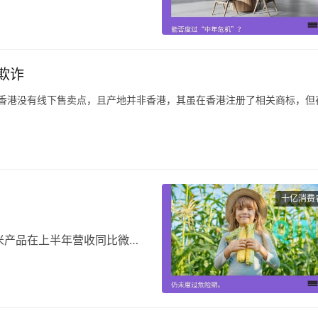
重申了他们的宏伟目标：到
额位居中国卫浴企业榜首，而到
。
欺诈
0强”名单，九牧集团2019年
20年的销售额下降了近
曝在香港没有线下售卖点，且产地并非香港，其虽在香港注册了相关商标，但
曝在香港并无线下销售点，产地也非香港，而是在内地生产销售。
”，这些影响力很大的主播根本没有在直播间以显著方式提醒该商品并非香港
十亿消费
米产品在上半年营收同比微幅
产品在上半年实现迅猛增长，
十月稻田也想在线下抢占一部
，在线下影响力极为有限。