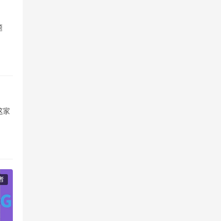
题
这家
珠海
号”
者