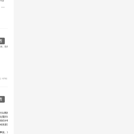
。如
者
者