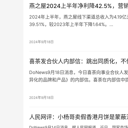
燕之屋2024上半年净利降42.5%，
2024年上半年，燕之屋线下渠道总收入为4.19
39.51%，较2023年上半年下降1.64%。
此外，2024年上半年，燕之屋毛利率为48.50%
51.24%，毛利率下降主要归因于线下客户的消
2024年9月18日
速不及预期，线下占比降低导致毛利率下降。
2024年上年，今年上半年，燕之屋销售及经销开支
喜茶发合伙人内部信：跳出同质化，不
期增加了1.01亿元，增幅38.45%。
DoNews9月18日消息，今日喜茶向事业合伙
异化的品牌和产品》的内部信。喜茶在内部信中
和茶饮市场竞争更加激烈，茶饮行业发展面临着
对此，喜茶在内部信中提出，破局之道是要极致
2024年9月18日
品牌体验。喜茶会坚持为用户提供超越价格的差
喜茶在内部信中提出，不会追求短期的开店速度
人民网评：小杨哥卖假香港月饼是蒙蔽
量与门店运营品质。
DoNews9月14日消息，据人民网报道，近日，国家