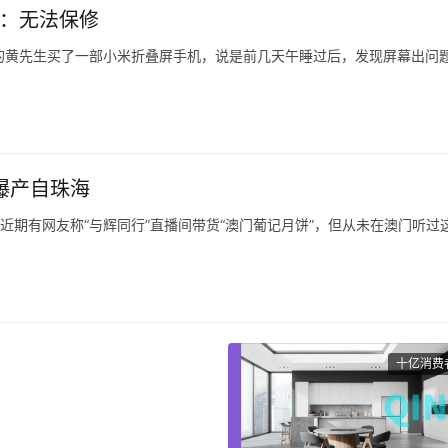
米：无法保修
江台州的黄先生买了一部小米折叠屏手机，说是前几天午睡过后，发现屏幕出问
式4，花了8999元，旧手机抵给它1999，付了7000元。
去售后，他提供了一张照片，说是寄出前快递员拍的。
曝产自珠海
，近期有网友称“与辉同行”直播间带货“澳门葡记月饼”，但从未在澳门听过
南都记者，葡记是一个澳门品牌，在澳门注册过商标但无门店，目前只在
均显示旗下多款产品产地、发货地为珠海，但推广内容里多次出现“澳门老字
“在澳门要。
十亿消费