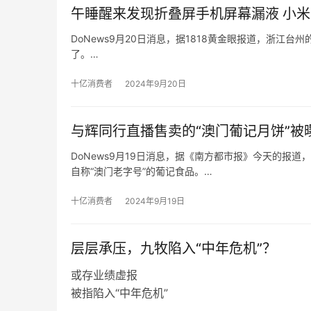
午睡醒来发现折叠屏手机屏幕漏液 小
DoNews9月20日消息，据1818黄金眼报道，浙
了。
黄先生称，自己7月27号在台州黄岩吾悦广场买了小米折叠
黄先生把这部小米折叠屏手机送到销售门店，由对方寄
十亿消费者
2024年9月20日
与辉同行直播售卖的“澳门葡记月饼”被
DoNews9月19日消息，据《南方都市报》今天的报道
自称“澳门老字号”的葡记食品。
涉事月饼生产商珠海葡记食品有限公司的工作人员告诉
开设门店。而在“澳门葡记月饼”各平台的网店中，详情
十亿消费者
2024年9月19日
“澳门必吃”的字样，宣传视频里更出现“澳门老师傅制作”
​层层承压，九牧陷入“中年危机”？
或存业绩虚报
被指陷入“中年危机”