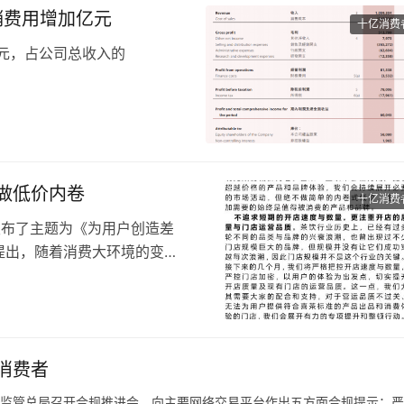
营销费用增加亿元
十亿消费
亿元，占公司总收入的
，而2023年上半年毛利率为
费趋于保守导致线下渠道收入增
为3.65亿元，较2023年同
做低价内卷
十亿消费
人发布了主题为《为用户创造差
提出，随着消费大环境的变化
新挑战。
地为用户创造差异化的产品和
异化产品和品牌体验。
与数量，而是更注重开店的质
消费者
市场监管总局召开合规推进会，向主要网络交易平台作出五方面合规提示：