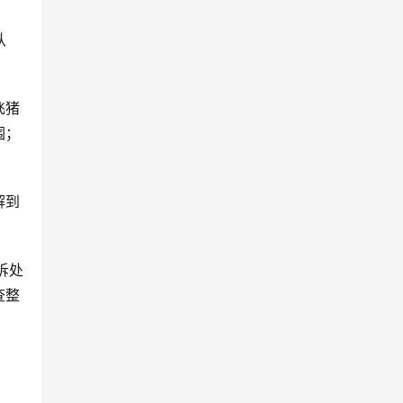
认
飞猪
围；
解到
诉处
查整