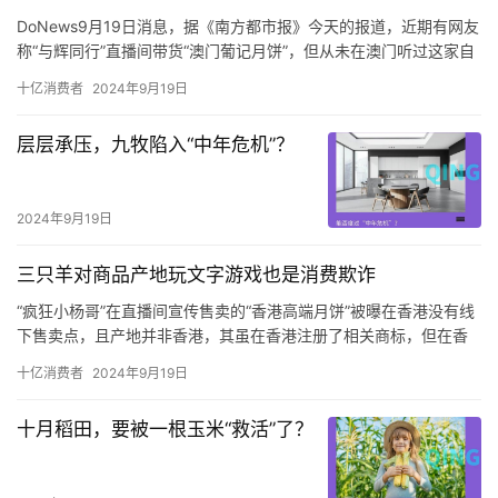
提供了一张照片，说是寄出前快递员拍的。
DoNews9月19日消息，据《南方都市报》今天的报道，近期有网友
称“与辉同行”直播间带货“澳门葡记月饼”，但从未在澳门听过这家自
称“澳门老字号”的葡记食品。
十亿消费者
2024年9月19日
涉事月饼生产商珠海葡记食品有限公司的工作人员告诉南都记者，
葡记是一个澳门品牌，在澳门注册过商标但无门店，目前只在珠海
​层层承压，九牧陷入“中年危机”？
开设门店。而在“澳门葡记月饼”各平台的网店中，详情均显示旗下多
款产品产地、发货地为珠海，但推广内容里多次出现“澳门老字号”
“澳门必吃”的字样，宣传视频里更出现“澳门老师傅制作”“在澳门要。
2024年9月19日
三只羊对商品产地玩文字游戏也是消费欺诈
“疯狂小杨哥”在直播间宣传售卖的“香港高端月饼”被曝在香港没有线
下售卖点，且产地并非香港，其虽在香港注册了相关商标，但在香
港无实体门店，实际运营方为广州公司。
十亿消费者
2024年9月19日
在粉丝众多的直播间大肆宣传的“香港高端月饼”，却被曝在香港并无
线下销售点，产地也非香港，而是在内地生产销售。
十月稻田，要被一根玉米“救活”了？
反观“疯狂小杨哥”在直播间宣传售卖的“香港高端月饼”，这些影响力
很大的主播根本没有在直播间以显著方式提醒该商品并非香港产
品，而是内地产品。