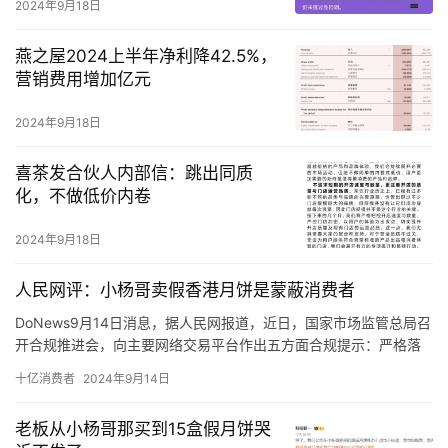
2024年9月18日
燕之屋2024上半年净利降42.5%，
营销费用增加亿元
2024年9月18日
喜茶发合伙人内部信：跳出同质
化，不做低价内卷
2024年9月18日
人民网评：小杨哥卖假香港月饼是蒙蔽消费者
DoNews9月14日消息，据人民网报道，近日，国家市场监管总局召
开合规推进会，向主要网络交易平台作出五方面合规提示：严格落
实平台主体责任，严格规范节日期间促销行为，严格规范直播营销
十亿消费者
2024年9月14日
行为，严格禁止销售违法违禁商品，妥善化解网络消费纠纷。如果
他们知道香港美诚月饼有其名而无其实，不仅在内地生产，而且专
老板从小杨哥那买到15盒假月饼哭
门瞄准内地不知情的消费者，还有购买热情吗。