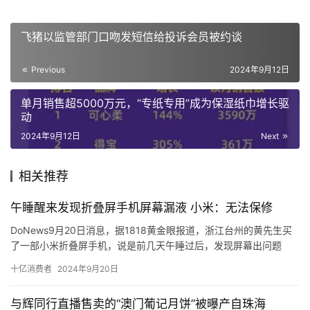
飞猪以监管部门口吻发短信给投诉会员被约谈
Previous
2024年9月12日
单月销售超5000万元，“专纸专用”成为保湿纸巾增长驱
动
2024年9月12日
Next
相关推荐
午睡醒来发现折叠屏手机屏幕漏液 小米：无法保修
DoNews9月20日消息，据1818黄金眼报道，浙江台州的黄先生买
了一部小米折叠屏手机，说是前几天午睡过后，发现屏幕出问题
了。
十亿消费者
2024年9月20日
黄先生称，自己7月27号在台州黄岩吾悦广场买了小米折叠式4，花
了8999元，旧手机抵给它1999，付了7000元。
与辉同行直播售卖的“澳门葡记月饼”被曝产自珠海
黄先生把这部小米折叠屏手机送到销售门店，由对方寄去售后，他