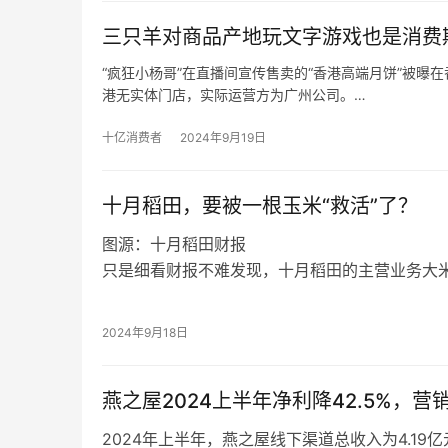
了2020年，其销售额却不足120亿元，出现下滑
三只羊对商品产地玩文字游戏也是消费
根据福建省工商联发布的“2020福建省民营企业10
营业收入为63.16亿元，若以此为基准，九牧20
“疯狂小杨哥”在直播间宣传售卖的“香港高端月饼”被
47.4%。
港无实体门店，实际运营方为广州公司。
在粉丝众多的直播间大肆宣传的“香港高端月饼”，却被
反观“疯狂小杨哥”在直播间宣传售卖的“香港高端月饼
十亿消费者
2024年9月19日
品，而是内地产品。
十月稻田，要被一根玉米“救活”了？
图源：十月稻田财报
只是细看财报不难发现，十月稻田的主营业务大
下滑，反而是以玉米为核心的杂粮、豆类及其他
图源：十月稻田财报
营收7.26亿，同比增长151.9%。
眼看核心业务板块在线上渠道的表现愈发乏力，
2024年9月18日
分份额，不过这个借助电商平台崛起的网红品牌
燕之屋2024上半年净利降42.5%，
2024年上半年，燕之屋线下渠道总收入为4.19