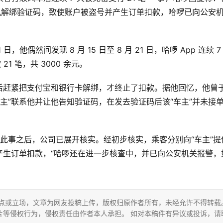
机解绑验证码，致使账户被盗号并产生订单扣款，哈啰已向公安
日，他偶然间发现 8 月 15 日至 8 月 21 日，哈啰 App 连续 7
1 笔，共 3000 余元。
赶紧把支付宝和银行卡解绑，才终止了扣款。据他回忆，他曾于
一“车主”联系他并让他告知验证码，在发去验证码后该“车主”并未接
得知此事之后，公司已展开核实。经初步核实，乘客分别向“车主”提
产生订单扣款，“哈啰还在进一步核查中，并已向公安机关报警，
观点或立场，文章为网友投稿上传，版权归原作者所有，未经允许不得转载
片等侵权行为，侵权责任由作者本人承担。 如对本稿件有异议或投诉，请