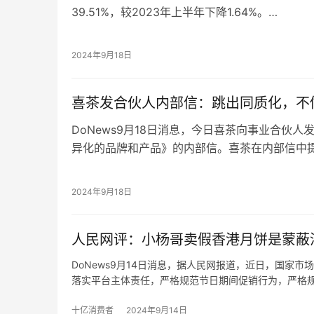
39.51%，较2023年上半年下降1.64%。
此外，2024年上半年，燕之屋毛利率为48.50%
51.24%，毛利率下降主要归因于线下客户的消
2024年9月18日
速不及预期，线下占比降低导致毛利率下降。
2024年上年，今年上半年，燕之屋销售及经销开支
喜茶发合伙人内部信：跳出同质化，不
期增加了1.01亿元，增幅38.45%。
DoNews9月18日消息，今日喜茶向事业合伙
异化的品牌和产品》的内部信。喜茶在内部信中
和茶饮市场竞争更加激烈，茶饮行业发展面临着
对此，喜茶在内部信中提出，破局之道是要极致
2024年9月18日
品牌体验。喜茶会坚持为用户提供超越价格的差
喜茶在内部信中提出，不会追求短期的开店速度
人民网评：小杨哥卖假香港月饼是蒙蔽
量与门店运营品质。
DoNews9月14日消息，据人民网报道，近日，国家
落实平台主体责任，严格规范节日期间促销行为，严格
果他们知道香港美诚月饼有其名而无其实，不仅在内地
十亿消费者
2024年9月14日