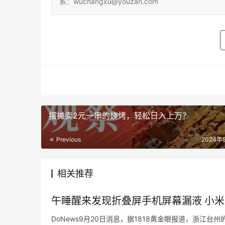
系：wuchangxu@youzan.com
摆摊卖2元一串的烧烤，轻松日入上万？
Previous
2024年
相关推荐
午睡醒来发现折叠屏手机屏幕漏液 小
DoNews9月20日消息，据1818黄金眼报道，浙