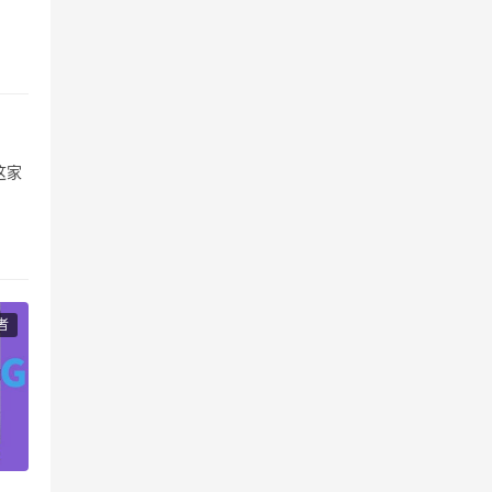
这家
珠海
号”
者