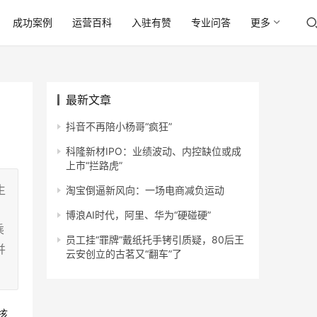
成功案例
运营百科
入驻有赞
专业问答
更多
最新文章
抖音不再陪小杨哥“疯狂”
科隆新材IPO：业绩波动、内控缺位或成
上市“拦路虎”
生
淘宝倒逼新风向：一场电商减负运动
博浪AI时代，阿里、华为“硬碰硬”
乘
员工挂“罪牌”戴纸托手铐引质疑，80后王
并
云安创立的古茗又“翻车”了
核