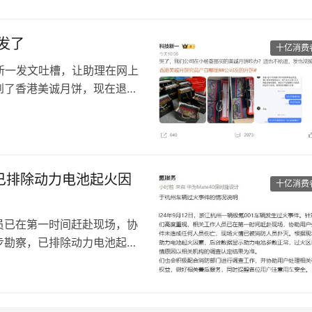
发了
十亿消费
科技新一发文吐槽，让助理在网上
到了香港美诚月饼，现在退也
5盒这个月饼。现在发现这个
边也不肯退，以后不会在小杨
已排除动力电池起火因
十亿消费
员已在第一时间赶赴现场，协
步勘察，已排除动力电池起火
域主要是乘员舱，火情原因以
并协助用户处理相关事宜，充