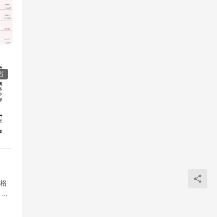
者
严格
。如