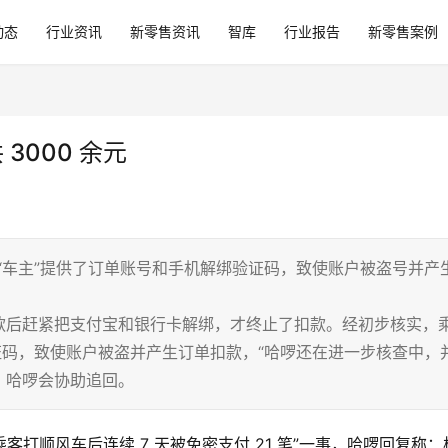
动态
行业资讯
新零售资讯
智库
行业报告
新零售案例
3000 余元
“车主”提供了订单账号和手机解绑验证码，致使账户被盗号并产
款后赶紧把支付宝和银行卡解绑，才终止了扣款。经初步核实，
证码，致使账户被盗并产生订单扣款，“哈啰还在进一步核查中，
，哈啰会协助追回。
乘客打顺风车后连续 7 天被免密支付 21 笔”一事，哈啰回复称：