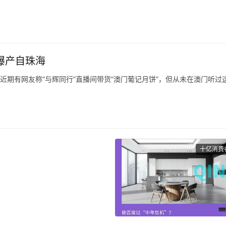
式4，花了8999元，旧手机抵给它1999，付了7000元。
去售后，他提供了一张照片，说是寄出前快递员拍的。
曝产自珠海
，近期有网友称“与辉同行”直播间带货“澳门葡记月饼”，但从未在澳门听过
南都记者，葡记是一个澳门品牌，在澳门注册过商标但无门店，目前只在
均显示旗下多款产品产地、发货地为珠海，但推广内容里多次出现“澳门老字
“在澳门要。
十亿消费
重申了他们的宏伟目标：到
额位居中国卫浴企业榜首，而到