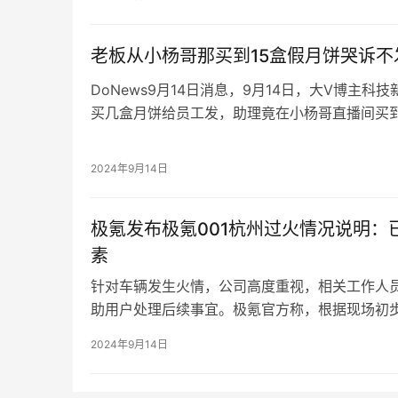
老板从小杨哥那买到15盒假月饼哭诉不
DoNews9月14日消息，9月14日，大V博主
买几盒月饼给员工发，助理竟在小杨哥直播间买
不给退，发也没脸发，愁死了。
博主向媒体表示，自己助理在小杨哥直播间买了1
月饼是假的了，去跑去找小杨哥那边退货，但那
2024年9月14日
哥直播间买东西了。
极氪发布极氪001杭州过火情况说明：
素
针对车辆发生火情，公司高度重视，相关工作人
助用户处理后续事宜。极氪官方称，根据现场初
因素，后台数据显示动力电池参数正常，过火区
2024年9月14日
相关机构的调查认定结果为准。
极氪官方称会积极配合消防部门进行调查工作，