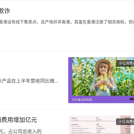
。
欺诈
0强”名单，九牧集团2019年
20年的销售额下降了近
曝在香港没有线下售卖点，且产地并非香港，其虽在香港注册了相关商标，但
曝在香港并无线下销售点，产地也非香港，而是在内地生产销售。
”，这些影响力很大的主播根本没有在直播间以显著方式提醒该商品并非香港
十亿消费
米产品在上半年营收同比微幅
产品在上半年实现迅猛增长，
十月稻田也想在线下抢占一部
，在线下影响力极为有限。
营销费用增加亿元
十亿消费
亿元，占公司总收入的