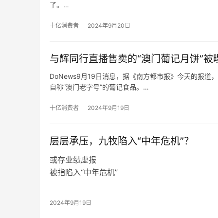
了。
黄先生称，自己7月27号在台州黄岩吾悦广场买了小米折叠
黄先生把这部小米折叠屏手机送到销售门店，由对方寄
十亿消费者
2024年9月20日
与辉同行直播售卖的“澳门葡记月饼”被
DoNews9月19日消息，据《南方都市报》今天的报道
自称“澳门老字号”的葡记食品。
涉事月饼生产商珠海葡记食品有限公司的工作人员告诉
开设门店。而在“澳门葡记月饼”各平台的网店中，详情
十亿消费者
2024年9月19日
“澳门必吃”的字样，宣传视频里更出现“澳门老师傅制作”
​层层承压，九牧陷入“中年危机”？
或存业绩虚报
被指陷入“中年危机”
在2024年九牧全球营销发展大会上，九牧高层
2030年，销售额将达到1000亿元人民币。
2024年9月19日
回顾历史数据，2018年九牧以120亿元的销售