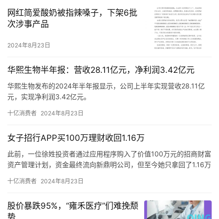
“Cyberberry”有望成为一款具有未来感的糖果，名字暗示了糖果在
网红简爱酸奶被指辣嗓子，下架6批
开发中采用了先进技术。这款糖果可能会利用新的食品科技，带来
次涉事产品
与特斯拉的汽车设计一样具有开创性的味觉体验。
2024年8月23日
华熙生物半年报：营收28.11亿元，净利润3.42亿元
华熙生物发布的2024年半年报显示，公司上半年实现营收28.11亿
元，实现净利润3.42亿元。
2024年上半年，公司原料业务实现收入6.30亿元，同比增幅达
十亿消费者
2024年8月23日
11.02%。公司出口原料销售收入达到3.28亿元，同比增长19.30%，
占原料业务总收入的52.06%，占比首次过半。其中，皮肤类医疗产
女子招行APP买100万理财收回1.16万
品实现收入5.55亿元，同比大幅增长70.14%，尤其差异化优势品类
微交联润致娃娃针收入同比增长超过200%。
此前，一位徐姓投资者通过应用程序购入了价值100万元的招商财富
资产管理计划，资金最终流向新鼎明公司，但至今她只拿回了1.16万
元。
十亿消费者
2024年8月23日
招商财富虽在资产管理行业规模显著，但其参与的部分影视文化项
目自2020年起遭遇撤资难题和长期的法律纠纷。
股价暴跌95%，“雍禾医疗”们难挽颓
即便面对众多风险，招商财富仍然发展成为资产管理规模领先的基
势
金子公司，其参与私募产品的形式多样，涵盖了直接作为有限合伙