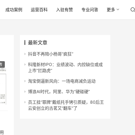
成功案例
运营百科
入驻有赞
专业问答
更多
最新文章
抖音不再陪小杨哥“疯狂”
科隆新材IPO：业绩波动、内控缺位或成
者
上市“拦路虎”
淘宝倒逼新风向：一场电商减负运动
博浪AI时代，阿里、华为“硬碰硬”
员工挂“罪牌”戴纸托手铐引质疑，80后王
云安创立的古茗又“翻车”了
用