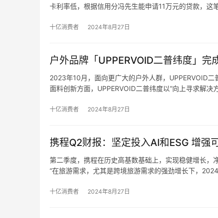
卡利率低，根据信用分冯先生能申请11万元的贷款，这
出账单后直接就返回平台了。
这笔11万的贷款到账17天，一共产生1200多元的利
十亿消费者
2024年8月27日
双方协商，分期乐客服承诺补偿冯先生1100元，三个工
户外品牌「UPPERVOID二普纬度」
2023年10月，面向更广大的户外人群，UPPERVOI
面料创新方面，UPPERVOID二普纬度以“向上寻求
者根据需求重新调整生产器械。
目前「UPPERVOID二普纬度」已有“夜光三层复合面料
十亿消费者
2024年8月27日
截至目前，「UPPERVOID二普纬度」国内线下已有。
携程Q2财报：坚定投入AI和ESG 增
第二季度，携程在历史高基数基础上，实现稳健增长，净
“在旅游需求，尤其是跨境旅游需求的强劲增长下，202
二季度，携程旗下各项业务持续增长，其中，酒店预订业务
多家酒店合作，提供4000多种酒店+套餐产品，以专
十亿消费者
2024年8月27日