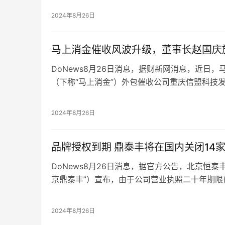
7月26日，有消费者投诉称，马上消金在未经本
2024年8月26日
机构联系本人工作单位，并且持续拨打本人工作
2023年，马上消费金融营业收入157.95亿，增长1
马上消金催收风波升级，董事长赵国庆
长10.85%，截至2023年底，马上消费金融总资产7
DoNews8月26日消息，据财新网消息，近日
（下称“马上消金”）外包催收公司重庆信盟科技
技”），因催收致人死亡，多名员工被浙江警方带
天眼查信息显示，重庆信盟科技是马上消金董事
2024年8月26日
但信盟科技作为马上消金的催收外包机构，其催
品牌授权到期 鼎泰丰将在国内关闭14
DoNews8月26日消息，据官方公告，北京恒
京鼎泰丰”）宣布，由于公司营业执照二十年期限
一致意见，公司决定于2024年10月31日前陆
店、SKP店、西单店、芳草地店、APM店、国
2024年8月26日
店，天津恒隆店、万象城店，以及青岛嘉年华·海信