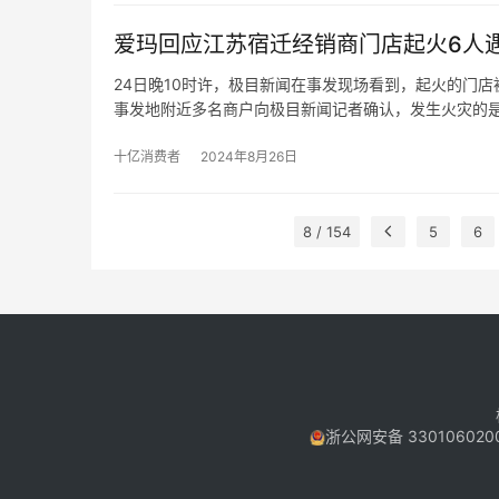
店，和西安SKP店、厦门磐基店。
爱玛回应江苏宿迁经销商门店起火6人
24日晚10时许，极目新闻在事发现场看到，起火的门
事发地附近多名商户向极目新闻记者确认，发生火灾的
25日，极目新闻记者致电爱玛官方客服获悉，他们已经
查，确保事件得到妥善公正地处理。
十亿消费者
2024年8月26日
8 / 154
5
6
浙公网安备 330106020