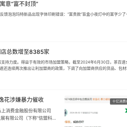
寓意“富不封顶”
费者反馈泡泡玛特新品出现字体印刷错误：“富贵款”盲盒小夜灯中的富字少了
富贵款”小夜灯上印着的“富”字少了一横，竟是个错别字。南都记者留意到
详情页的宣传图与产品实物图片一致，均为少了一横的“富贵”。
门店总数增至8385家
支持力度。得益于有效的市场加盟策略，截至2024年6月30日，茶百道
茶百道还连续两次推出让利加盟商的政策，下调了向加盟商供应的货品、包材
至2023年，按零售额计，茶百道以约6.8%的市场份额位居第三。
逸花涉嫌暴力催收
十亿消费
，马上消费金融股份有限公司
发展有限公司（下称“信盟科
走的消息在市场流传。