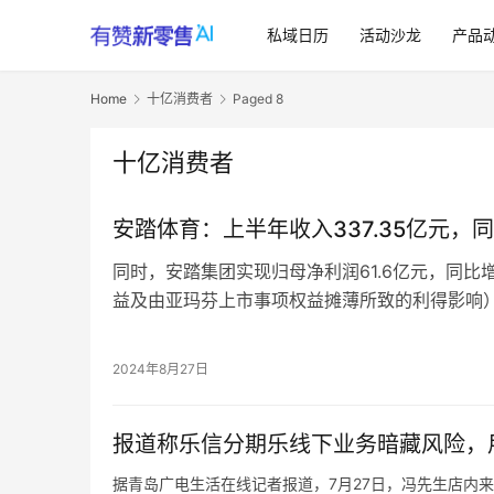
私域日历
活动沙龙
产品
Home
十亿消费者
Paged 8
十亿消费者
安踏体育：上半年收入337.35亿元，同
同时，安踏集团实现归母净利润61.6亿元，同比增
益及由亚玛芬上市事项权益摊薄所致的利得影响）
个百分点到18.3%。
分品牌来看，安踏品牌收益同比增长13.5%至16
2024年8月27日
21.8%，巩固中国运动品牌领导地位。FILA品牌收入
元，经营利润率28.6%，增速领先同规模主要国
报道称乐信分期乐线下业务暗藏风险，
据青岛广电生活在线记者报道，7月27日，冯先生店内