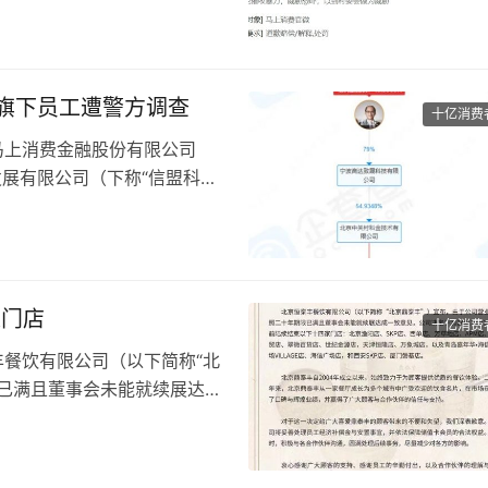
人同意的前提下默认三方催收
单位座机。
6.74%，净利润19.82亿，增
旗下员工遭警方调查
12.8亿。
十亿消费
，马上消费金融股份有限公司
发展有限公司（下称“信盟科
走的消息在市场流传。
长赵国庆实际控制的公司。
收投诉率却居高不下。
家门店
十亿消费
泰丰餐饮有限公司（以下简称“北
已满且董事会未能就续展达成
续结束以下十四家门店：北京渔阳
贸店、翠微百货店、世纪金源
广场VILLAGE店、海信广场