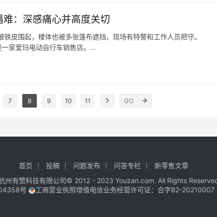
遇难：深感痛心并高度关切
店被铁皮围起，楼体也被多张篷布遮挡，现场有特警和工作人员把守。
是一家爱玛电动自行车销售店。
关注到宿迁门店火灾，企业深感痛心并高度关切，也将积极主动配合官方
7
8
9
10
11
首页
投稿
问题发布
问答专栏
新零售文章
杭州有赞科技有限公司© 2012 - 2023 Youzan.com. All Rights Reserve
04358号
工商营业执照增值电信业务经营许可证：合字B2-20210007 