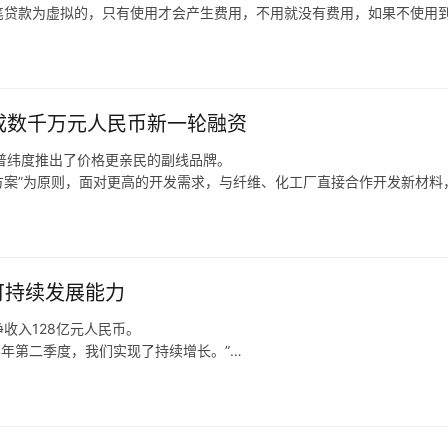
笔贷款为虚拟的，只有使用才会产生费用，不用就没有费用，如果不使用
息，冯先生提前还款并将与业务员王女士的沟通记录发送给分期乐客服，最终
作日内到账。
完成数千万元人民币新一轮融资
D二普纬度推出了价格更亲民的副线品牌。
解决方案”为原则，面对更高的开发需求，与纤维、化工厂直接合作开发新材料
”、“可商用纯铜丝面料”等。
强可持续发展能力
收入128亿元人民币。
4年第二季度，我们实现了持续增长。”
收入51亿人民币。“携程老友会”品牌，已与全国40多个热门目的地的16
享产品和服务，满足银发人群旅游需求。