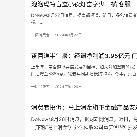
泡泡玛特盲盒小夜灯富字少一横 客服：
DoNews8月27日消息，据南都报道，近日，多名消
横。
然而在收到商品后，多名消费者却反映称，自己抽出的“
款盲盒小夜灯26日下午三点左右仍在正常销售，且商品
十亿消费者
2024年8月27日
茶百道半年报：经调净利润3.95亿元 
上半年，茶百道以共谋发展为目标，加大对加盟商的政策
门店增至8385家，较去年同期增长约20%。今年，
备价格。
根据弗若斯特沙利文对中国现制茶饮店市场的分析报告，截
十亿消费者
2024年8月26日
消费者投诉：马上消金旗下金融产品安
DoNews8月26日消息，据财新网消息，近日
（下称“马上消金”）外包催收公司重庆信盟科技
技”），因催收致人死亡，多名员工被浙江警方带