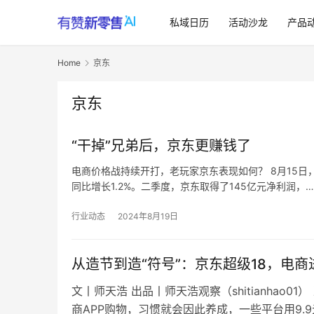
私域日历
活动沙龙
产品
Home
京东
京东
“干掉”兄弟后，京东更赚钱了
电商价格战持续开打，老玩家京东表现如何？ 8月15日
同比增长1.2%。二季度，京东取得了145亿元净利润，…
行业动态
2024年8月19日
从造节到造“符号”：京东超级18，电商进
文丨师天浩 出品丨师天浩观察（shitianhao0
商APP购物，习惯就会因此养成，一些平台用9.