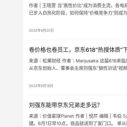
作者 | 王晓萱 当“高性价比”成为消费主流，各
已步入白热化阶段，如何保持“价格竞争力”则成
当前消费者已养成跨平台比价的习惯…
2024年6月20日
卷价格也卷员工，京东618“热搜体质”
来源｜松果财经 作者｜Manjusaka 这届61
从京东创始人、董事会主席刘强东“狼性训话”视
扣、产品超大福利，京东仿佛一…
2024年6月18日
刘强东能带京东兄弟走多远？
​来源｜价值星球Planet 作者 | 悦芹 编辑 | 韦
键。6月1日早10点，商品就送到了家门口。 单