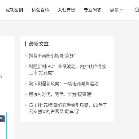
成功案例
运营百科
入驻有赞
专业问答
更多
最新文章
抖音不再陪小杨哥“疯狂”
科隆新材IPO：业绩波动、内控缺位或成
上市“拦路虎”
元，
淘宝倒逼新风向：一场电商减负运动
博浪AI时代，阿里、华为“硬碰硬”
员工挂“罪牌”戴纸托手铐引质疑，80后王
云安创立的古茗又“翻车”了
态