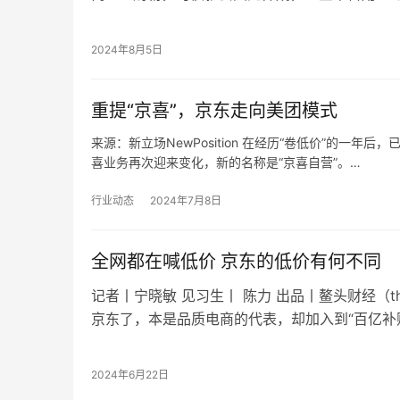
户“挖墙脚”，就得益于…
2024年8月5日
重提“京喜”，京东走向美团模式
来源：新立场NewPosition 在经历“卷低价”的一
喜业务再次迎来变化，新的名称是“京喜自营”。…
行业动态
2024年7月8日
全网都在喊低价 京东的低价有何不同
记者丨宁晓敏 见习生丨 陈力 出品丨鳌头财经（the
京东了，本是品质电商的代表，却加入到“百亿补
本是自营电商的代表，也开始吸…
2024年6月22日