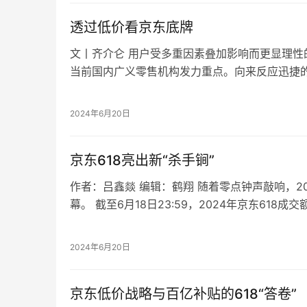
透过低价看京东底牌
文丨齐介仑 用户受多重因素叠加影响而更显理性
当前国内广义零售机构发力重点。向来反应迅捷
各自基本盘，纷纷放出了大招，落地成效则各有
2024年6月20日
京东618亮出新“杀手锏”
作者：吕鑫燚 编辑：鹤翔 随着零点钟声敲响，202
幕。 截至6月18日23:59，2024年京东618
播订单量同比增长超2…
2024年6月20日
京东低价战略与百亿补贴的618“答卷”