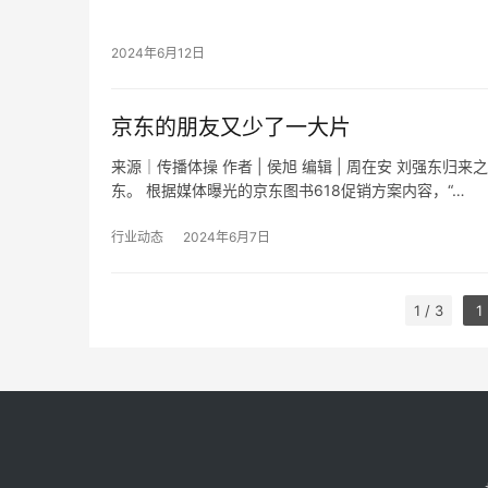
业界翘楚。 …
2024年6月12日
京东的朋友又少了一大片
来源｜传播体操 作者 | 侯旭 编辑 | 周在安 刘强
东。 根据媒体曝光的京东图书618促销方案内容，“…
行业动态
2024年6月7日
1 / 3
1