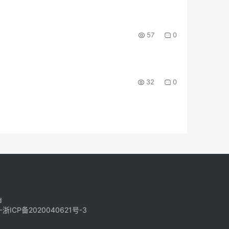
57
0
32
0
d
-
浙ICP备2020040621号-3