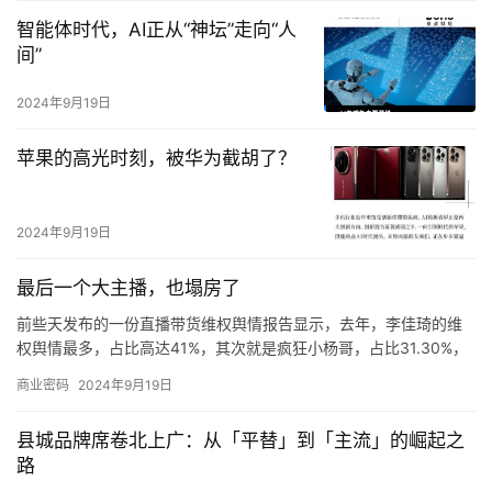
智能体时代，AI正从“神坛”走向“人
间”
2024年9月19日
苹果的高光时刻，被华为截胡了？
2024年9月19日
最后一个大主播，也塌房了
前些天发布的一份直播带货维权舆情报告显示，去年，李佳琦的维
权舆情最多，占比高达41%，其次就是疯狂小杨哥，占比31.30%，
主播们涉及的主要问题有虚假宣传、产品质量等等。
商业密码
2024年9月19日
平常的纯佣金模式是通过自然流量，买一单收取一单的佣金，大概
在15%，而付费保量模式就是短时间内起量，即开播前主播会向不
县城品牌席卷北上广：从「平替」到「主流」的崛起之
同的达人去推广和引流，后期直播根据产品，匹配垂直类的达人去
路
进行直播带货，2万可以保到70万元的总销售额，佣金大概8%。过