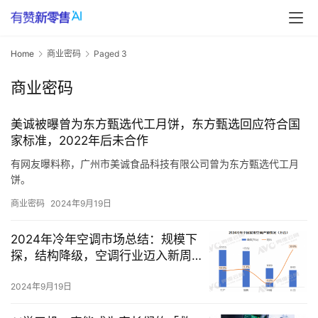
Home
商业密码
Paged 3
商业密码
美诚被曝曾为东方甄选代工月饼，东方甄选回应符合国
家标准，2022年后未合作
有网友曝料称，广州市美诚食品科技有限公司曾为东方甄选代工月
饼。
网友曝光的照片显示，此前东方甄选平台上销售的一款名为“东方甄
商业密码
2024年9月19日
选流心月饼”的产品，其代加工企业为广州市美诚食品科技有限公
司。
2024年冷年空调市场总结：规模下
针对此事，东方甄选的客户服务团队做出了回应，表示在2022年，
探，结构降级，空调行业迈入新周
东方甄选确实与美诚食品有过合作，根据公司的选品标准定制生产
期
了一款流心月饼。
2024年9月19日