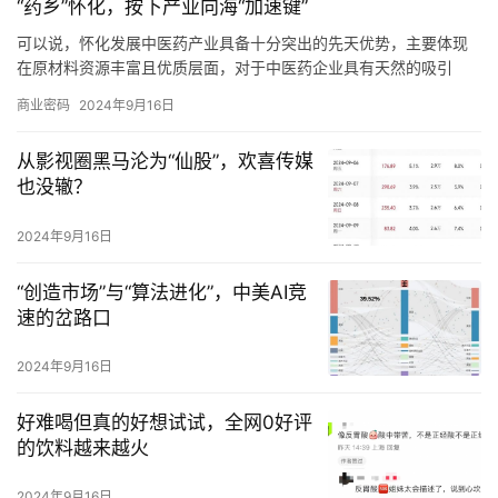
“药乡”怀化，按下产业向海“加速键”
计完成营业收入3101.80亿元，同比增长5%，这意味着曲美家居上
半年的营收增速相较行业整体水平有所落后。
可以说，怀化发展中医药产业具备十分突出的先天优势，主要体现
在原材料资源丰富且优质层面，对于中医药企业具有天然的吸引
力。
商业密码
2024年9月16日
据悉，怀化已经出台《关于进一步加强招商引资扩大开放八条措
施》《怀化市中医药健康产业发展规划（2020－2030）》等系列
从影视圈黑马沦为“仙股”，欢喜传媒
文件，从用地扶持、人才引进、上市奖励等方面，全力助力中医药
也没辙？
企业高质量发展。
结语
2024年9月16日
中医药产业其实只是怀化无数“向上”路径中的一条，但也鲜明诠释了
怀化“接棒”全球湘商大会的底蕴，即极具优势和前景的产业，正在让
世界看到“怀化速度”。
“创造市场”与“算法进化”，中美AI竞
速的岔路口
2024年9月16日
好难喝但真的好想试试，全网0好评
的饮料越来越火
2024年9月16日