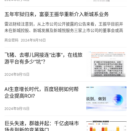
五年牢狱归来，富豪王振华重新介入新城系业务
雷达财经注意到，从上市公司公开披露的公告来看，王振华目前并
未在新城控股、新城发展及新城悦服务三家上市公司的董事会或高
级管理层中担任职务。
商业密码
2024年9月16日
据此前披露的2023年年报显示，王振华持有新城发展63.33%的股
权，而新城发展通过香港创拓持有富域发展和常州德润100%的股
飞猪、去哪儿网接连“出事”，在线旅
权，富域发展持有新城控股61.09%股权，常州德润持有公司6.11%
游平台有多少“坑”？
的股权。
2024年9月15日
AI生意增长时代，百度轻舸如何帮
企业提高ROI?
2024年9月15日
巨头失速，群雄并起：千亿卤味市
场走到新的变革路口